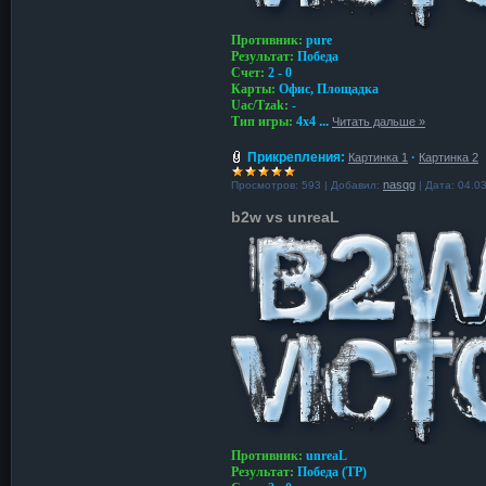
Противник:
pure
Результат:
Победа
Счет:
2 - 0
Карты:
Офис, Площадка
Uac/Tzak:
-
Тип игры:
4х4
...
Читать дальше »
Прикрепления:
·
Картинка 1
Картинка 2
nasqg
Просмотров:
593
|
Добавил:
|
Дата:
04.0
b2w vs unreaL
Противник:
unreaL
Результат:
Победа (TP)