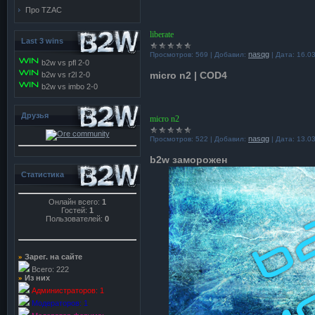
Про TZAC
liberate
Last 3 wins
nasqg
Просмотров:
569
|
Добавил:
|
Дата:
16.0
b2w vs pfl 2-0
micro n2 | COD4
b2w vs r2l 2-0
b2w vs imbo 2-0
Друзья
micro n2
nasqg
Просмотров:
522
|
Добавил:
|
Дата:
13.0
b2w заморожен
Статистика
Онлайн всего:
1
Гостей:
1
Пользователей:
0
»
Зарег. на сайте
Всего: 222
»
Из них
Администраторов: 1
Модераторов: 1