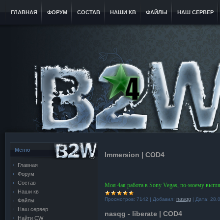
ГЛАВНАЯ
ФОРУМ
СОСТАВ
НАШИ КВ
ФАЙЛЫ
НАШ СЕРВЕР
Меню
Immersion | COD4
Главная
Форум
Состав
Моя 4ая работа в Sony Vegas, по-моему выгля
Наши кв
nasqg
Просмотров:
7142
|
Добавил:
|
Дата:
28.
Файлы
Наш сервер
nasqg - liberate | COD4
Найти CW