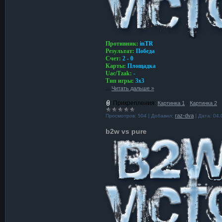
Противник:
inTR
Результат:
Победа
Счет:
2 - 0
Карты:
Площадка
Uac/Tzak:
-
Тип игры:
3x3
...
Читать дальше »
Прикрепления:
·
Картинка 1
Картинка 2
raz-dva
Просмотров:
504
|
Добавил:
|
Дата:
04.
b2w vs pure