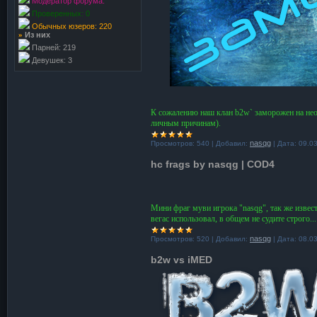
Модератор форума:
Проверенных: 0
Обычных юзеров: 220
»
Из них
Парней: 219
Девушек: 3
К сожалению наш клан b2w` заморожен на неоп
личным причинам).
nasqg
Просмотров:
540
|
Добавил:
|
Дата:
09.0
hc frags by nasqg | COD4
Мини фраг муви игрока "nasqg", так же извест
вегас использовал, в общем не судите строго...
nasqg
Просмотров:
520
|
Добавил:
|
Дата:
08.0
b2w vs iMED