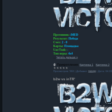
Противник:
iMED
Результат:
Победа
Счет:
2 - 0
Карты:
Площадка
Uac/Tzak:
-
Тип игры:
4x4
...
Читать дальше »
Прикрепления:
·
Картинка 1
Картинка 2
nasqg
Просмотров:
560
|
Добавил:
|
Дата:
04.0
b2w vs inTR'