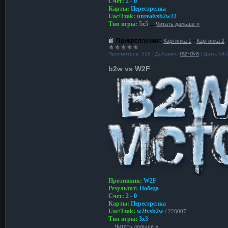
Счет:
2 - 0
Карты:
Перестрелка
Uac/Tzak:
unrealvsb2w22
Тип игры:
5x5
...
Читать дальше »
Прикрепления:
·
Картинка 1
Картинка 2
raz-dva
Просмотров:
518
|
Добавил:
|
Дата:
04.
b2w vs W2F
Противник:
W2F
Результат:
Победа
Счет:
2 - 0
Карты:
Перестрелка
Uac/Tzak:
w2fvsb2w /
228007
Тип игры:
3x3
...
Читать дальше »